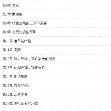
第6章 谈判
第7章 顺毛撸
第8章 镇住全场的三个不需要
第9章 生死协议的军训
第10章 落单与猎物
第11章 觉醒
第12章 能力升级，死亡豁免的弱点
第13章 你糊弄我，我糊弄你
第14章 拒绝组队
第15章 腹黑的钟元
第16章 从容离开
第17章 歪打正着的冯擎