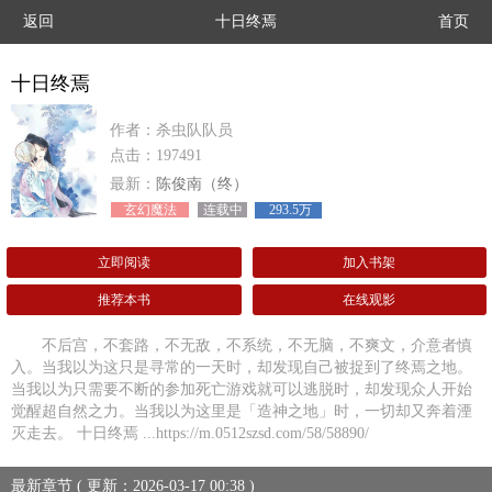
返回
十日终焉
首页
十日终焉
作者：杀虫队队员
点击：197491
最新：
陈俊南（终）
玄幻魔法
连载中
293.5万
立即阅读
加入书架
推荐本书
在线观影
不后宫，不套路，不无敌，不系统，不无脑，不爽文，介意者慎
入。当我以为这只是寻常的一天时，却发现自己被捉到了终焉之地。
当我以为只需要不断的参加死亡游戏就可以逃脱时，却发现众人开始
觉醒超自然之力。当我以为这里是「造神之地」时，一切却又奔着湮
灭走去。 十日终焉 ...https://m.0512szsd.com/58/58890/
最新章节 ( 更新：2026-03-17 00:38 )