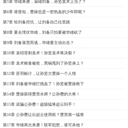
第5章 华雄来袭，枭雄刘备，孙坚袁术上当了？
第6章 谁曾知，曹操也是一腔热血的少年郎呢？
第7章 给刘备挖坑，让刘备自己往里跳
第8章 要去埋伏华雄，刘备只怕要被华雄砍了
第9章 刘备落荒而逃，华雄要主动出击？
第10章 袁绍背刺袁术！孙坚袁术将决裂？
第11章 袁术粮食被抢，黑锅甩到了孙坚身上？
第12章 苏羽献计，让孙坚欠曹操一个人情
第13章 刘备被华雄打残血了！孙坚被曹操救下
第14章 曹操获得曹营水师？公孙瓒的大将！
第15章 诓骗公孙瓒！超级猛将赵云到手！
第16章 公孙瓒让出赵云使用权？曹营第一猛将
第17章 华雄再次来袭！联军犯愁，谁可杀他？