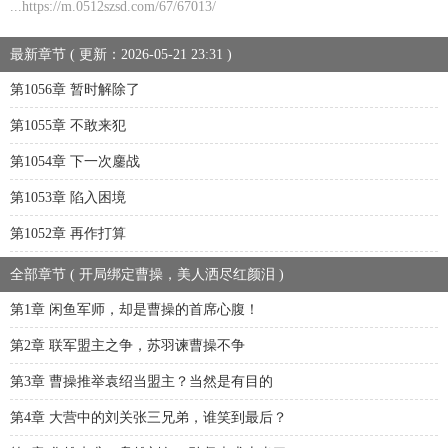
...https://m.0512szsd.com/67/67013/
最新章节 ( 更新：2026-05-21 23:31 )
第1056章 暂时解除了
第1055章 不敢来犯
第1054章 下一次鏖战
第1053章 陷入困境
第1052章 再作打算
全部章节 ( 开局绑定曹操，美人洒尽红颜泪 )
第1章 闲鱼军师，却是曹操的首席心腹！
第2章 联军盟主之争，苏羽谏曹操不争
第3章 曹操推举袁绍当盟主？当然是有目的
第4章 大营中的刘关张三兄弟，谁笑到最后？