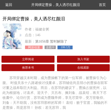
返回
开局绑定曹操，美人洒尽红颜泪
首页
开局绑定曹操，美人洒尽红颜泪
作者：福健全粥
点击：146
最新：
第1056章 暂时解除了
网游动漫
连载中
199.5万
立即阅读
加入书架
推荐本书
在线观影
苏羽穿越汉末时期，成为曹操帐下的第一位军师，被曹操引为心
腹。 时值关东十八路诸侯讨伐董卓，苏羽辅佐尚且弱小的曹操在联军
讨董之战牟取巨大利益。而后，在苏羽的建议下，曹操占据兖州，以
此为根据地，讨袁术、迎天子、灭吕布、擒刘备、战袁绍，将天下尽
收囊中。论功行赏，苏羽成为曹魏帝师，享无尽荣华，受万世敬仰。
刘备：天不助我，没有苏羽那样的军师！ 袁绍：败于官渡，我输的不
是曹操，而是苏羽！ 孙权：若无苏羽，我