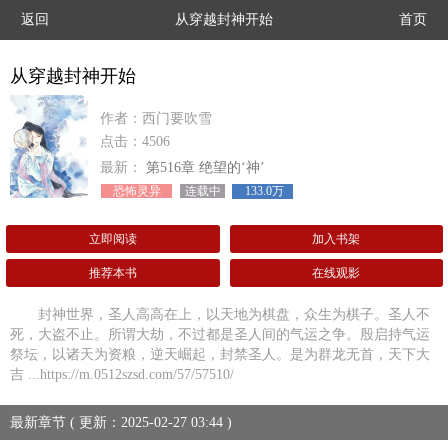
返回
从穿越封神开始
首页
从穿越封神开始
作者：西门要吹雪
点击：4506
最新：
第516章 绝望的‘神’
恐怖灵异
连载中
133.0万
立即阅读
加入书架
推荐本书
在线观影
封神世界，圣人高高在上，以天地为棋盘，众生为棋子。圣人不
死，大盗不止。所谓大劫，不过都是圣人间的气运之争。殷启持气运
祭坛，以诸天为资粮，逆天崛起，封禁圣人。是为群龙无首，天下大
吉 ...https://m.0512szsd.com/57/57510/
最新章节 ( 更新：2025-02-27 03:44 )