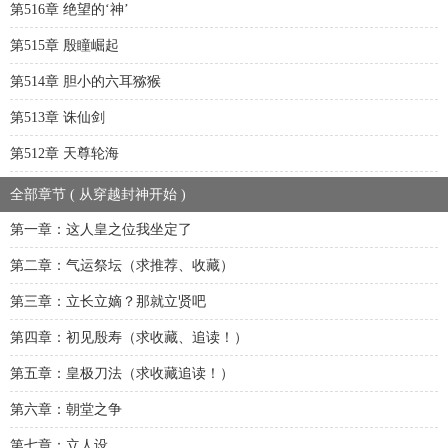
第516章 绝望的‘神’
第515章 殷瞳崛起
第514章 胆小的六耳猕猴
第513章 诛仙剑
第512章 天尊轮海
全部章节 ( 从穿越封神开始 )
第一章：这人皇之位我坐定了
第二章：气运祭坛（求推荐、收藏）
第三章：立长立嫡？那就立贤吧
第四章：初见殷寿（求收藏、追读！）
第五章：皇极刀法（求收藏追读！）
第六章：朝堂之争
第七章：立人设