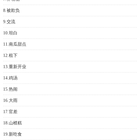
8.被欺负
9.交流
10.坦白
11.南瓜甜点
12.租下
13.重新开业
14.鸡汤
15.热闹
16.大雨
17.官差
18.山楂糕
19.新吃食