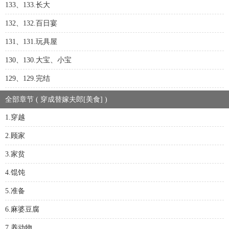
133、133.长大
132、132.百日宴
131、131.玩具屋
130、130.大宝、小宝
129、129.完结
全部章节 ( 穿成替嫁夫郎[美食] )
1.穿越
2.顾家
3.家贫
4.馄饨
5.准备
6.麻婆豆腐
7.养动物