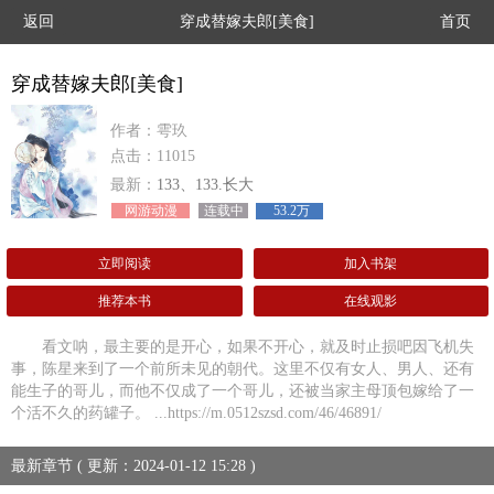
返回
穿成替嫁夫郎[美食]
首页
穿成替嫁夫郎[美食]
作者：雩玖
点击：11015
最新：
133、133.长大
网游动漫
连载中
53.2万
立即阅读
加入书架
推荐本书
在线观影
看文呐，最主要的是开心，如果不开心，就及时止损吧因飞机失
事，陈星来到了一个前所未见的朝代。这里不仅有女人、男人、还有
能生子的哥儿，而他不仅成了一个哥儿，还被当家主母顶包嫁给了一
个活不久的药罐子。 ...https://m.0512szsd.com/46/46891/
最新章节 ( 更新：2024-01-12 15:28 )