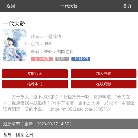
返回
一代天骄
首页
一代天骄
作者：一起成功
点击：3928
最新：
番外：团圆之日
仙侠修真
连载中
1044.0万
立即阅读
加入书架
推荐本书
在线观影
万千敌人，道不尽的萧杀！赵恒冷光一凝，厉声喝道：“长刀在
手，谁愿陪我再战巅峰？”写不了名著，更不是大师，只能写一本能让
读者消遣一笑的小说。 ...https://m.0512szsd.com/35/35758/
最新章节 ( 更新：2023-09-27 14:57 )
番外：团圆之日