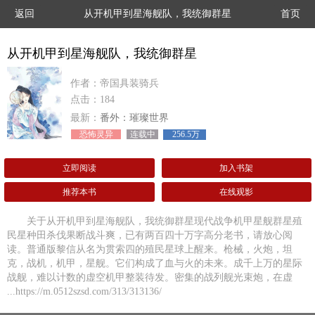
返回
从开机甲到星海舰队，我统御群星
首页
从开机甲到星海舰队，我统御群星
作者：帝国具装骑兵
点击：184
最新：
番外：璀璨世界
恐怖灵异
连载中
256.5万
立即阅读
加入书架
推荐本书
在线观影
关于从开机甲到星海舰队，我统御群星现代战争机甲星舰群星殖
民星种田杀伐果断战斗爽，已有两百四十万字高分老书，请放心阅
读。普通版黎信从名为贯索四的殖民星球上醒来。枪械，火炮，坦
克，战机，机甲，星舰。它们构成了血与火的未来。成千上万的星际
战舰，难以计数的虚空机甲整装待发。密集的战列舰光束炮，在虚
...https://m.0512szsd.com/313/313136/