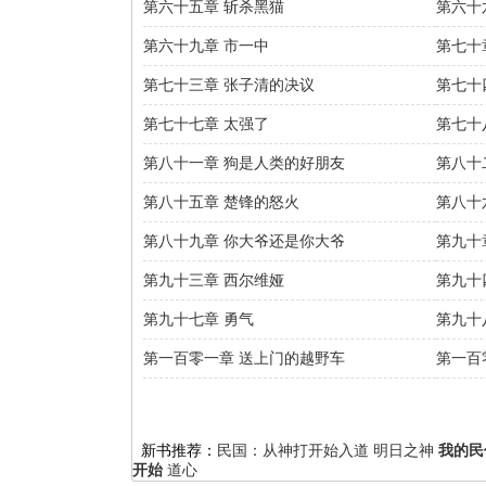
第六十五章 斩杀黑猫
第六十
第六十九章 市一中
第七十
第七十三章 张子清的决议
第七十
第七十七章 太强了
第七十
第八十一章 狗是人类的好朋友
第八十
第八十五章 楚锋的怒火
第八十
第八十九章 你大爷还是你大爷
第九十
第九十三章 西尔维娅
第九十
第九十七章 勇气
第九十
第一百零一章 送上门的越野车
第一百
新书推荐：
民国：从神打开始入道
明日之神
我的民
开始
道心