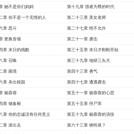
章 她不是你们妈妈
第十九章 强者为尊的时代
二章 你不是一个无情的人
第二十三章 美女老师
六章 恶斗
第二十七章 绝不允许
章 更换首领
第三十一章 袭击
四章 末日的残酷
第三十五章 末日才刚刚开始
八章 召唤
第三十九章 地狱三头犬
二章 困境
第四十三章 勇气
六章 杀出校园
第四十七章 遭遇袭击
章 杨蓉蓉
第五十一章 杨蓉蓉的心思
四章 储备粮
第五十五章 停尸库
八章 你的忠诚没有任何意义
第五十九章 杨蓉蓉的演技
二章 滚出去
第六十三章 牺牲谁？