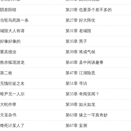
 阴差阳错
第23章 也要弄个差不多的
章 当鸵鸟死路一条
第27章 好大阵仗
章 城隍大人有请
第31章 老城隍
章 好像好像的
第35章 黑子
 重其德业
第39章 将成气候
章 救赤狐现游龙
第43章 县中闲谈趣事
 第二枚
第47章 江湖险恶
章 无愧狂徒之名
第51章 寻访
章 唯尹兄一人尔
第55章 奇闻笑闻？
 大蛇作孽
第59章 如火如龙
 天箓杂书
第63章 缘之一字真奇妙
章 馋死计某人了
第67章 妄测