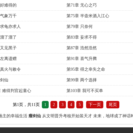
 好难得的
第71章 无心之巧
 气象万千
第75章 半壶米酒入江心
章 求龟亦求人
第79章 只奈何
 溜了溜了
第83章 妄求不得
 又见黑子
第87章 浩然浩然
 左离遗赠
第91章 喜气升腾
章 真火与敕令
第95章 得之幸失之命
 剑仙
第99章 两个选择
2章 难得判官起童心
第103章 我可不买单
第1页，共11页
1
2
3
4
5
下一页
尾页
场主的幸福生活
瘤剑仙
从文明晋升考核开始装天才
未来，地球成了神话