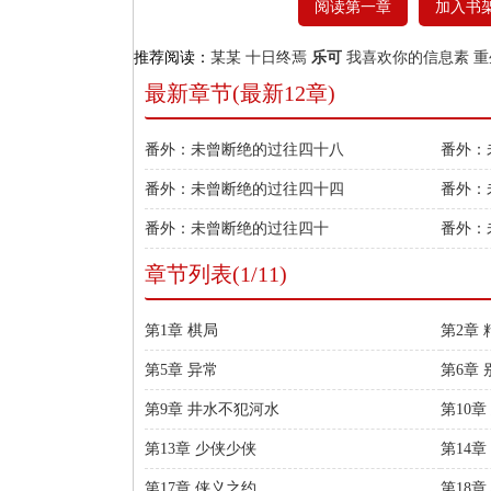
阅读第一章
加入书
推荐阅读：
某某
十日终焉
乐可
我喜欢你的信息素
重
最新章节(最新12章)
番外：未曾断绝的过往四十八
番外：
番外：未曾断绝的过往四十四
番外：
番外：未曾断绝的过往四十
番外：
章节列表(1/11)
第1章 棋局
第2章
第5章 异常
第6章
第9章 井水不犯河水
第10
第13章 少侠少侠
第14章
第17章 侠义之约
第18