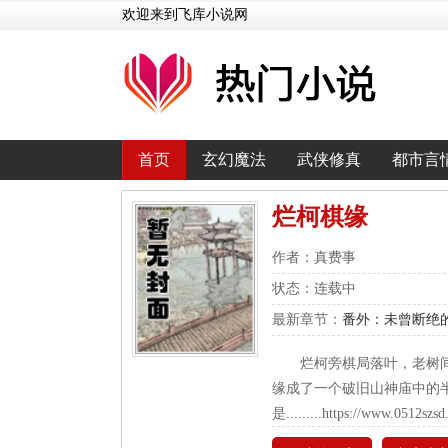
欢迎来到飞库小说网
首页
玄幻魔法
武侠修真
都市言
烂柯棋缘
作者：真费事
状态：连载中
最新章节：
番外：未曾断绝
烂柯旁棋局落叶，老
缘成了一个破旧山神庙中的
是.........https://www.0512szs