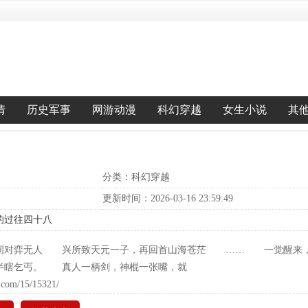
情
历史军事
网游动漫
科幻穿越
女生小说
其
分类：科幻穿越
更新时间：2026-03-16 23:59:49
的过往四十八
树间对弈无人 兴所致天元一子，再回首山海苍茫 …… 一觉醒来
半瞎乞丐。 真人一柄剑，神棍一张嘴，就
d.com/15/15321/