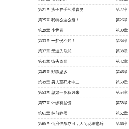
第21章 执子在手气灌青灵
第22章
第25章 我特么这么衰！
第26
第29章 小尹青
第30
第33章 一梦恍不知！
第34
第37章 无道先修武
第38章
第41章 街头奇闻
第42
第45章 野狐思乡
第46章
第49章 男人至死永中二
第50
第53章 忽如一夜秋风来
第54
第57章 计缘有些慌
第58章
第61章 林前静候
第62章
第65章 仙府佳酿亦可，人间花雕也醉
第66