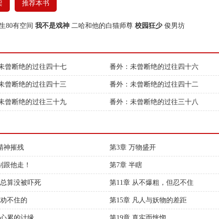
架
推荐本书
生80有空间
我不是戏神
二哈和他的白猫师尊
校园狂少
俊男坊
未曾断绝的过往四十七
番外：未曾断绝的过往四十六
未曾断绝的过往四十三
番外：未曾断绝的过往四十二
未曾断绝的过往三十九
番外：未曾断绝的过往三十八
 精神摧残
第3章 万物盛开
 别跟他走！
第7章 半瞎
章 总算没被吓死
第11章 从不爆粗，但忍不住
 劝不住的
第15章 凡人与妖物的差距
章 心累的计缘
第19章 真实而恍惚