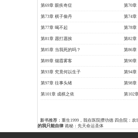
第69章 眼疾奇症
第70章
第73章 棋子偷丹
第74章
第77章 喝不起
第78
第81章 愿打愿挨
第82章
第85章 当我死的吗？
第86章
第89章 烟霞雾客
第90章
第93章 究竟何以生子
第94
第97章 往事头绪
第98章
第101章 成棋之依
第10
新书推荐：
重生1999，我在医院攒功德
四合院：农
的我只能自律
诡秘：先天命运圣体