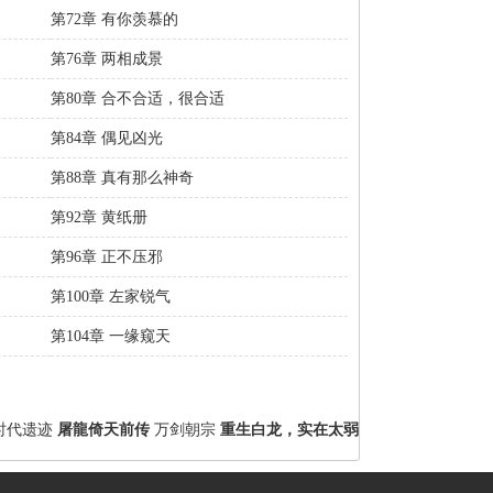
第72章 有你羡慕的
第76章 两相成景
第80章 合不合适，很合适
第84章 偶见凶光
第88章 真有那么神奇
第92章 黄纸册
第96章 正不压邪
第100章 左家锐气
第104章 一缘窥天
时代遗迹
屠龍倚天前传
万剑朝宗
重生白龙，实在太弱