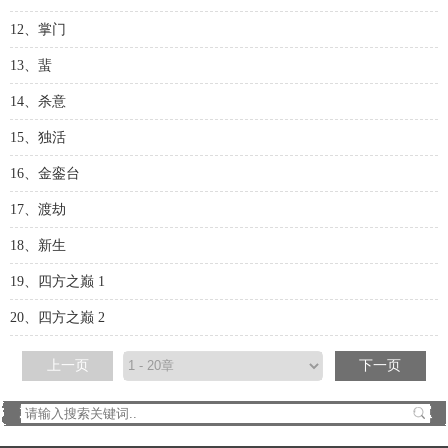
12、掌门
13、蜚
14、杀意
15、独活
16、金銮台
17、渡劫
18、新生
19、四方之巅 1
20、四方之巅 2
上一页
下一页