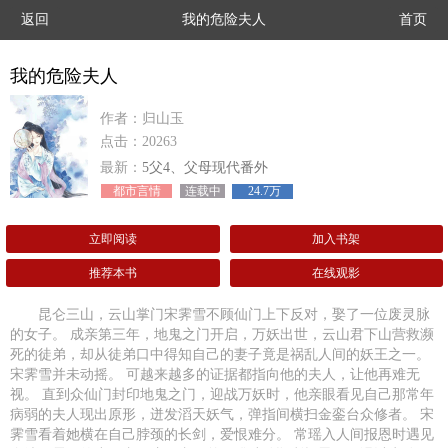
返回
我的危险夫人
首页
我的危险夫人
作者：归山玉
点击：20263
最新：
5父4、父母现代番外
都市言情
连载中
24.7万
立即阅读
加入书架
推荐本书
在线观影
昆仑三山，云山掌门宋霁雪不顾仙门上下反对，娶了一位废灵脉
的女子。 成亲第三年，地鬼之门开启，万妖出世，云山君下山营救濒
死的徒弟，却从徒弟口中得知自己的妻子竟是祸乱人间的妖王之一。
宋霁雪并未动摇。 可越来越多的证据都指向他的夫人，让他再难无
视。 直到众仙门封印地鬼之门，迎战万妖时，他亲眼看见自己那常年
病弱的夫人现出原形，迸发滔天妖气，弹指间横扫金銮台众修者。 宋
霁雪看着她横在自己脖颈的长剑，爱恨难分。 常瑶入人间报恩时遇见