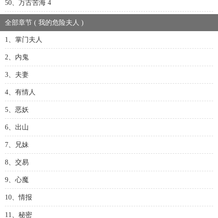
50、万古苦海 4
全部章节 ( 我的危险夫人 )
1、掌门夫人
2、内鬼
3、夫妻
4、有情人
5、恶妖
6、出山
7、兄妹
8、交易
9、心魔
10、情报
11、秘密