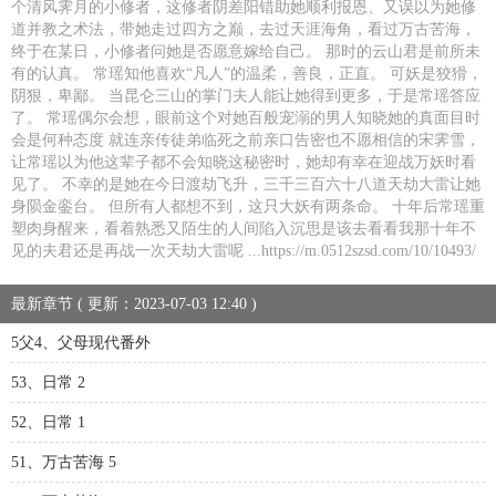
个清风霁月的小修者，这修者阴差阳错助她顺利报恩、又误以为她修
道并教之术法，带她走过四方之巅，去过天涯海角，看过万古苦海，
终于在某日，小修者问她是否愿意嫁给自己。 那时的云山君是前所未
有的认真。 常瑶知他喜欢“凡人”的温柔，善良，正直。 可妖是狡猾，
阴狠，卑鄙。 当昆仑三山的掌门夫人能让她得到更多，于是常瑶答应
了。 常瑶偶尔会想，眼前这个对她百般宠溺的男人知晓她的真面目时
会是何种态度 就连亲传徒弟临死之前亲口告密也不愿相信的宋霁雪，
让常瑶以为他这辈子都不会知晓这秘密时，她却有幸在迎战万妖时看
见了。 不幸的是她在今日渡劫飞升，三千三百六十八道天劫大雷让她
身陨金銮台。 但所有人都想不到，这只大妖有两条命。 十年后常瑶重
塑肉身醒来，看着熟悉又陌生的人间陷入沉思是该去看看我那十年不
见的夫君还是再战一次天劫大雷呢 ...https://m.0512szsd.com/10/10493/
最新章节 ( 更新：2023-07-03 12:40 )
5父4、父母现代番外
53、日常 2
52、日常 1
51、万古苦海 5