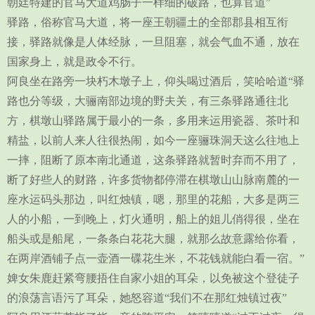
朝廷特建的官马大道鸡肠子一样细的破路，也算官道”
驿路，俗称官马大道，将一座王朝疆土的全部郡县相互衔
接，驿路就像是人体经脉，一旦阻塞，就会气血不通，放在
国家身上，就是政令不行。
阿良坐在路旁一块朽木墩子上，仰头喝过酒后，笑哈哈道“驿
路也分等级，大骊南部边境的野夫关，有三条驿路通往北
方，棋墩山驿路属于最小的一条，多用来运用瓷器、茶叶和
精盐，以前人来人往很热闹，如今一座骊珠洞天这么往地上
一摔，阻断了原本南北通道，这条驿路就暂时弃而不用了，
断了好些人的财路，许多货物都停滞在棋墩山山脉南麓的一
座水运码头那边，叫红烛镇，嗯，那里的花船，大多是两三
人的小船，一到晚上，灯火通明，船上的姐儿俏得很，坐在
船头或是船尾，一条条白花花大腿，就那么故意露给你看，
在两岸酒铺子点一壶酒一碟花生米，不花钱就能白看一宿。”
婢女朱鹿赶紧弯腰捂住自家小姐的耳朵，以免被这个登徒子
的浪荡言语污了耳朵，她怒容道“我们不在那红烛镇过夜”