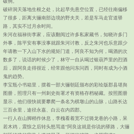
破例。
破碎洞天落地生根之处，比起早先悬空位置，已经往南偏移
了很多，距离大骊南部边境的野夫关，若是车马走官道驿
路，其实不过月余时间。
朱河在福禄街李家，应该翻阅过许多私家藏书，知晓许多门
外事，陈平安有事没事就跟朱河讨教，反之朱河也乐意跟少
年请教一下入山下水的规矩门道，阿良不知为何，喝酒的次
数多了，说话的时候少了，林守一自从喝过银葫芦里的烈酒
后，跟阿良走得很近，经常跟他问东问西，同时有成为小酒
鬼的趋势。
李宝瓶小书箱里，摆着一部大骊朝廷颁布的彩绘版郡县堪舆
图册，照理只有一州刺史衙署才有资格存档秘藏。按照图册
显示，他们很快就要攀爬一条名为棋墩山的山脉，山路长达
三百余里，途径永嘉、白云在内四郡。
一行人在山脚稍作休息，李槐看着宽不过骑龙巷的小路，呆
若木鸡，震惊之后转头怒骂道“阿良这就是你说的驿路，大骊