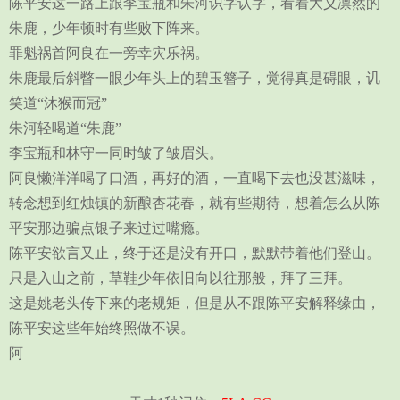
陈平安这一路上跟李宝瓶和朱河识字认字，看着大义凛然的
朱鹿，少年顿时有些败下阵来。
罪魁祸首阿良在一旁幸灾乐祸。
朱鹿最后斜瞥一眼少年头上的碧玉簪子，觉得真是碍眼，讥
笑道“沐猴而冠”
朱河轻喝道“朱鹿”
李宝瓶和林守一同时皱了皱眉头。
阿良懒洋洋喝了口酒，再好的酒，一直喝下去也没甚滋味，
转念想到红烛镇的新酿杏花春，就有些期待，想着怎么从陈
平安那边骗点银子来过过嘴瘾。
陈平安欲言又止，终于还是没有开口，默默带着他们登山。
只是入山之前，草鞋少年依旧向以往那般，拜了三拜。
这是姚老头传下来的老规矩，但是从不跟陈平安解释缘由，
陈平安这些年始终照做不误。
阿