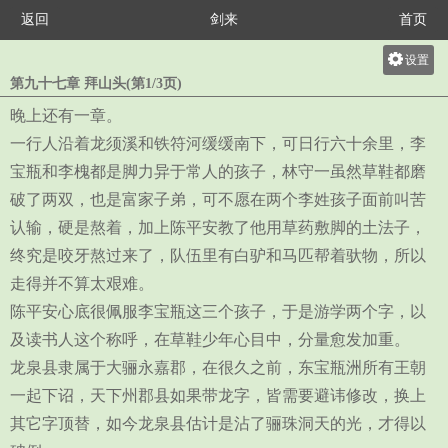
返回
剑来
首页
设置
第九十七章 拜山头(第1/3页)
关灯
晚上还有一章。
大
一行人沿着龙须溪和铁符河缓缓南下，可日行六十余里，李
中
宝瓶和李槐都是脚力异于常人的孩子，林守一虽然草鞋都磨
小
破了两双，也是富家子弟，可不愿在两个李姓孩子面前叫苦
认输，硬是熬着，加上陈平安教了他用草药敷脚的土法子，
终究是咬牙熬过来了，队伍里有白驴和马匹帮着驮物，所以
走得并不算太艰难。
陈平安心底很佩服李宝瓶这三个孩子，于是游学两个字，以
及读书人这个称呼，在草鞋少年心目中，分量愈发加重。
龙泉县隶属于大骊永嘉郡，在很久之前，东宝瓶洲所有王朝
一起下诏，天下州郡县如果带龙字，皆需要避讳修改，换上
其它字顶替，如今龙泉县估计是沾了骊珠洞天的光，才得以