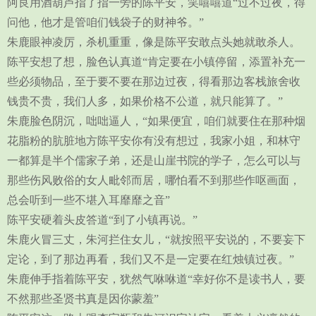
阿良用酒葫芦指了指一旁的陈平安，笑嘻嘻道“过不过夜，得
问他，他才是管咱们钱袋子的财神爷。”
朱鹿眼神凌厉，杀机重重，像是陈平安敢点头她就敢杀人。
陈平安想了想，脸色认真道“肯定要在小镇停留，添置补充一
些必须物品，至于要不要在那边过夜，得看那边客栈旅舍收
钱贵不贵，我们人多，如果价格不公道，就只能算了。”
朱鹿脸色阴沉，咄咄逼人，“如果便宜，咱们就要住在那种烟
花脂粉的肮脏地方陈平安你有没有想过，我家小姐，和林守
一都算是半个儒家子弟，还是山崖书院的学子，怎么可以与
那些伤风败俗的女人毗邻而居，哪怕看不到那些作呕画面，
总会听到一些不堪入耳靡靡之音”
陈平安硬着头皮答道“到了小镇再说。”
朱鹿火冒三丈，朱河拦住女儿，“就按照平安说的，不要妄下
定论，到了那边再看，我们又不是一定要在红烛镇过夜。”
朱鹿伸手指着陈平安，犹然气咻咻道“幸好你不是读书人，要
不然那些圣贤书真是因你蒙羞”