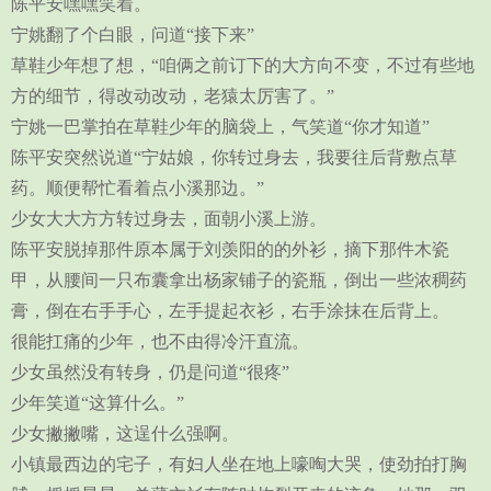
陈平安嘿嘿笑着。
宁姚翻了个白眼，问道“接下来”
草鞋少年想了想，“咱俩之前订下的大方向不变，不过有些地
方的细节，得改动改动，老猿太厉害了。”
宁姚一巴掌拍在草鞋少年的脑袋上，气笑道“你才知道”
陈平安突然说道“宁姑娘，你转过身去，我要往后背敷点草
药。顺便帮忙看着点小溪那边。”
少女大大方方转过身去，面朝小溪上游。
陈平安脱掉那件原本属于刘羡阳的的外衫，摘下那件木瓷
甲，从腰间一只布囊拿出杨家铺子的瓷瓶，倒出一些浓稠药
膏，倒在右手手心，左手提起衣衫，右手涂抹在后背上。
很能扛痛的少年，也不由得冷汗直流。
少女虽然没有转身，仍是问道“很疼”
少年笑道“这算什么。”
少女撇撇嘴，这逞什么强啊。
小镇最西边的宅子，有妇人坐在地上嚎啕大哭，使劲拍打胸