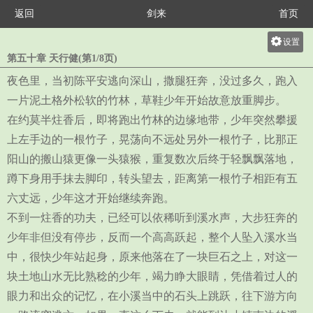
返回
剑来
首页
设置
第五十章 天行健(第1/8页)
关灯
夜色里，当初陈平安逃向深山，撒腿狂奔，没过多久，跑入
大
一片泥土格外松软的竹林，草鞋少年开始故意放重脚步。
中
在约莫半炷香后，即将跑出竹林的边缘地带，少年突然攀援
小
上左手边的一根竹子，晃荡向不远处另外一根竹子，比那正
阳山的搬山猿更像一头猿猴，重复数次后终于轻飘飘落地，
蹲下身用手抹去脚印，转头望去，距离第一根竹子相距有五
六丈远，少年这才开始继续奔跑。
不到一炷香的功夫，已经可以依稀听到溪水声，大步狂奔的
少年非但没有停步，反而一个高高跃起，整个人坠入溪水当
中，很快少年站起身，原来他落在了一块巨石之上，对这一
块土地山水无比熟稔的少年，竭力睁大眼睛，凭借着过人的
眼力和出众的记忆，在小溪当中的石头上跳跃，往下游方向