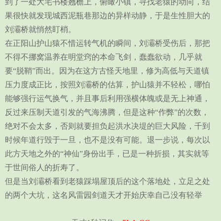
到了一处大宅书楼翘檐上，俯瞰小镇，寻找老猿的动向，结
果很快就发现城西泥瓶巷那边的异样动静，于是生性胆大的
刘灞桥就悄然盯梢。
在正阳山护山猿不惜运转气机的瞬间，刘灞桥受伤后，那把
不得不挪窝温养在明堂窍的本命飞剑，蠢蠢欲动，几乎就
要“脱鞘”而出。因为在这方古怪天地里，修为高低与天道镇
压力度成正比，按照刘灞桥的估算，护山猿并不轻松，哪怕
能够强行运气换气，并且事后利用强横体魄或是无上神通，
反过来压制天道引发的气海沸腾，但是这种“作弊”的次数，
绝对不会太多，否则就要担负起洪水决堤的巨大风险，千到
时候年道行毁于一旦，也不是没有可能。退一步说，每次以
此方天地之外的“神仙”身份出手，已是一种折损，其实就等
于世间俗人的折寿了。
但是当刘灞桥看到老猿踩塌屋顶后的这个落地处，立足之处
的两个大坑，这名风雷园剑道天才开始庆幸自己没有轻举