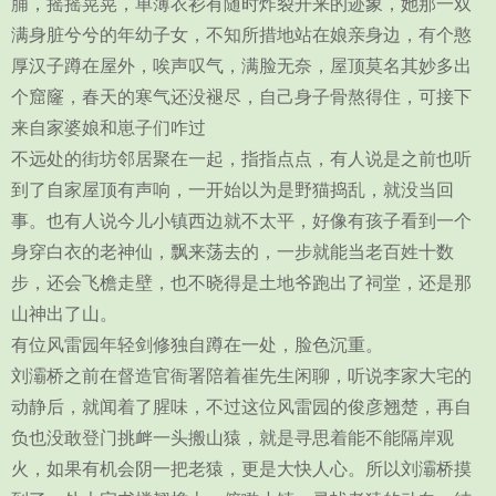
脯，摇摇晃晃，单薄衣衫有随时炸裂开来的迹象，她那一双
满身脏兮兮的年幼子女，不知所措地站在娘亲身边，有个憨
厚汉子蹲在屋外，唉声叹气，满脸无奈，屋顶莫名其妙多出
个窟窿，春天的寒气还没褪尽，自己身子骨熬得住，可接下
来自家婆娘和崽子们咋过
不远处的街坊邻居聚在一起，指指点点，有人说是之前也听
到了自家屋顶有声响，一开始以为是野猫捣乱，就没当回
事。也有人说今儿小镇西边就不太平，好像有孩子看到一个
身穿白衣的老神仙，飘来荡去的，一步就能当老百姓十数
步，还会飞檐走壁，也不晓得是土地爷跑出了祠堂，还是那
山神出了山。
有位风雷园年轻剑修独自蹲在一处，脸色沉重。
刘灞桥之前在督造官衙署陪着崔先生闲聊，听说李家大宅的
动静后，就闻着了腥味，不过这位风雷园的俊彦翘楚，再自
负也没敢登门挑衅一头搬山猿，就是寻思着能不能隔岸观
火，如果有机会阴一把老猿，更是大快人心。所以刘灞桥摸