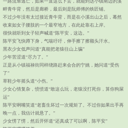
一路流窜逃亡，如果一直这么下去，就能到达小镇南边的溪
畔青牛背，然后是廊桥，最后则是阮师傅的铁匠铺。
不过少年没有太过接近青牛背，而是在小溪出山之后，蓦然
收束如女子腰肢的一个最窄地方，在此处靠右上岸。
很快就听到女子轻声喊道“陈平安，这边。”
陈平安飞快蹲下身，气喘吁吁，伸手擦了擦额头汗水。
黑衣少女低声问道“真能把老猿往山上骗”
少年苦涩道“尽力了。”
正是从小镇福禄街同样绕路赶来会合的宁姚，她问道“受伤
了”
草鞋少年摇头道“小伤。”
少女心情复杂，愤愤道“敢这么玩，老猿没打死你，算你狗屎
运”
陈平安咧嘴笑道“老畜生坏过一次规矩了。不过你如果出手再
晚一点，我估计就悬了。”
少女愣了愣，然后开怀道“还真成了可以啊，陈平安”