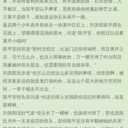
掌，夹杂有金色的星星点点，有水波状纹路，石质坚细，入
手极沉，当陈平安以手摩挲，竟然有烁烁然溅起锋芒之感。
只要不是瞎子，就知道这块石头很不一般。
最后两个少年肩并肩坐在一块溪中巨石上，刘羡阳双手撑在
石面上，望着缓缓流淌的溪水，问道“陈平安，你想过以后要
离开小镇吗”
陈平安回答道“暂时没想过，出远门总得有钱吧，而且离开之
后，宅子怎么办，也没人帮着收拾，万一哪天垮了咋办而且
我爹娘的坟头那边，也需要我经常去拔杂草。”
刘羡阳无奈道“你怎么总想这么多没用的事情，没意思啊，难
怪宋集薪说你就是鬼打墙的命，在这么个屁大的地方兜兜转
转，一辈子都走不出去。”
陈平安转头笑问道“你还记得上次我跟你说过的事情吗，就是
那棵树。”
刘羡阳没好气道“坟头长了一棵树，也值得大惊了，那也是陈
氏另外一支老祖宗的坟头，跟你陈平安没有半颗铜钱的关系”