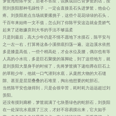
箩筐甩给陈平安，后者不答应，说换成自己背箩筐的话，按
照刘羡阳那种毛躁性子，一定会直接丢石头进箩筐，他会心
疼。刘羡阳差点当场就要撂挑子，这些个花花绿绿的石头，
千百年来始终一文不值，怎么到了你陈平安这边就金贵娇气
起来了还敢嫌弃刘大爷的手法不够温柔
只是到最后，高大少年仍是不情不愿地下水摸石，陈平安与
之一左一右，打算将这条小溪彻底扫荡一遍。这边溪水依然
多是膝盖高低，一些个稍高处，才会水位及腰，偶尔也有等
人高的小水坑，多是巨石聚拢的落脚处，到了这些地方，就
是刘羡阳大显身手的时候了，先将箩筐摘下递给蹲在巨石上
的草鞋少年，他就一口气潜到水底，从庞然大物的大石缝
隙、甚至是层层叠叠的石堆里，掏出他想要的蛇胆石。
当然陈平安也做得到，只是会很辛苦，耗时耗力远远超过刘
羡阳。
还没有摸到廊桥，箩筐就满了七块墨绿色的蛇胆石，刘羡阳
在一处深坑水底摸了三次，才好不容易摸出来，它大如手