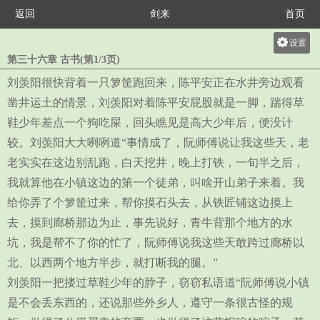
返回
剑来
首页
设置
第三十六章 古书(第1/3页)
关灯
刘羡阳很快背着一只箩筐跑回来，陈平安正在水井旁边观看
大
凿井运土的情景，刘羡阳对着陈平安屁股就是一脚，踹得草
中
鞋少年差点一个狗吃屎，回头瞧见是高大少年后，便没计
小
较。刘羡阳大大咧咧道“事情成了，阮师傅说让我这些天，老
老实实在这边别乱跑，白天挖井，晚上打铁，一旬半之后，
我就算他在小镇这边的第一个徒弟，叫啥开山弟子来着。我
给你弄了个箩筐过来，帮你摸石头去，从铁匠铺这边摸上
去，摸到廊桥那边为止，事先说好，青牛背那个地方的水
坑，我是帮不了你的忙了，阮师傅说我这些天敢跨过廊桥以
北、以西两个地方半步，就打断我的腿。”
刘羡阳一把搂过草鞋少年的脖子，窃窃私语道“阮师傅说小镇
是不会丢东西的，还说那些外乡人，遵守一条很古怪的规