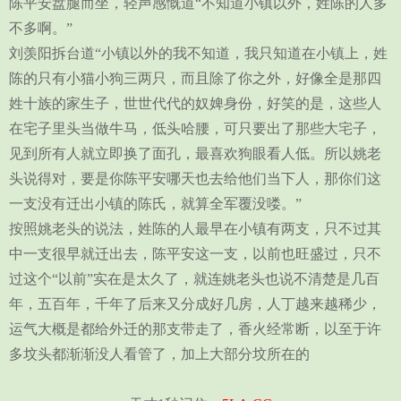
陈平安盘腿而坐，轻声感慨道“不知道小镇以外，姓陈的人多
不多啊。”
刘羡阳拆台道“小镇以外的我不知道，我只知道在小镇上，姓
陈的只有小猫小狗三两只，而且除了你之外，好像全是那四
姓十族的家生子，世世代代的奴婢身份，好笑的是，这些人
在宅子里头当做牛马，低头哈腰，可只要出了那些大宅子，
见到所有人就立即换了面孔，最喜欢狗眼看人低。所以姚老
头说得对，要是你陈平安哪天也去给他们当下人，那你们这
一支没有迁出小镇的陈氏，就算全军覆没喽。”
按照姚老头的说法，姓陈的人最早在小镇有两支，只不过其
中一支很早就迁出去，陈平安这一支，以前也旺盛过，只不
过这个“以前”实在是太久了，就连姚老头也说不清楚是几百
年，五百年，千年了后来又分成好几房，人丁越来越稀少，
运气大概是都给外迁的那支带走了，香火经常断，以至于许
多坟头都渐渐没人看管了，加上大部分坟所在的