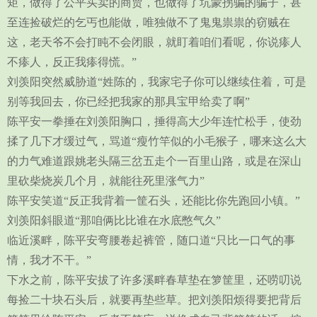
矩，做得了公平买卖的商贾，也做得了坑蒙拐骗的骗子，甚
至连捡破烂的乞丐也能做，唯独做不了鬼鬼祟祟的窃贼在
这，老天爷不会打盹不会闭眼，就盯着咱们看呢，你说瘆人
不瘆人，反正我瘆得慌。”
刘羡阳突然威胁道“姓陈的，我家宅子你可以继续住着，可是
别等我回去，你已经把我家的那具宝甲给卖了啊”
陈平安一拳捶在刘羡阳胸口，捶得高大少年连忙松手，使劲
揉了几下才缓过气，骂道“瘦竹竿似的小毛猴子，哪来这么大
的力气难道跟姚老头隔三岔五走个一百里山路，或是在深山
里砍柴烧炭几个月，就能往死里涨气力”
陈平安笑道“反正我背着一筐石头，还能比你先跑回小镇。”
刘羡阳斜眼道“那咱俩比比谁在水底憋气久”
临近溪畔，陈平安弯腰卷起裤管，随口道“只比一口气的事
情，我才不干。”
下水之前，陈平安拔了许多溪畔春草垫在箩筐里，还唠叨说
每捡二十块石头后，就要再垫些草。把刘羡阳烦得要把背后