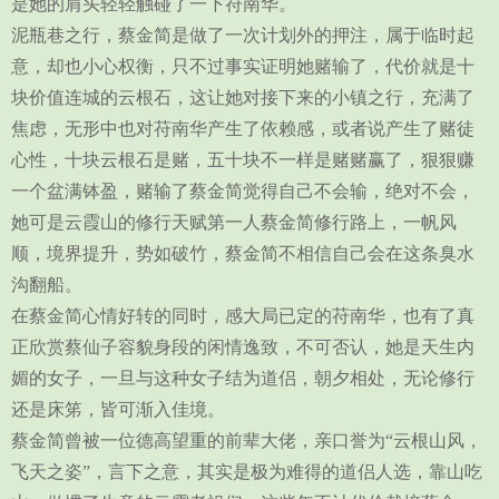
是她的肩头轻轻触碰了一下苻南华。
泥瓶巷之行，蔡金简是做了一次计划外的押注，属于临时起
意，却也小心权衡，只不过事实证明她赌输了，代价就是十
块价值连城的云根石，这让她对接下来的小镇之行，充满了
焦虑，无形中也对苻南华产生了依赖感，或者说产生了赌徒
心性，十块云根石是赌，五十块不一样是赌赌赢了，狠狠赚
一个盆满钵盈，赌输了蔡金简觉得自己不会输，绝对不会，
她可是云霞山的修行天赋第一人蔡金简修行路上，一帆风
顺，境界提升，势如破竹，蔡金简不相信自己会在这条臭水
沟翻船。
在蔡金简心情好转的同时，感大局已定的苻南华，也有了真
正欣赏蔡仙子容貌身段的闲情逸致，不可否认，她是天生内
媚的女子，一旦与这种女子结为道侣，朝夕相处，无论修行
还是床笫，皆可渐入佳境。
蔡金简曾被一位德高望重的前辈大佬，亲口誉为“云根山风，
飞天之姿”，言下之意，其实是极为难得的道侣人选，靠山吃