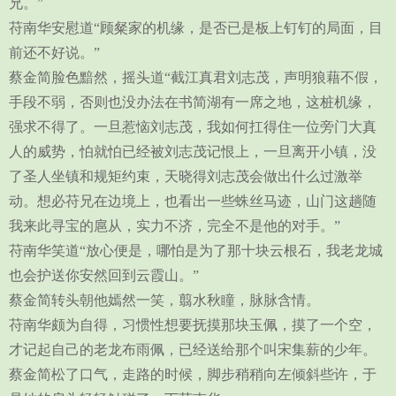
兄。”
苻南华安慰道“顾粲家的机缘，是否已是板上钉钉的局面，目
前还不好说。”
蔡金简脸色黯然，摇头道“截江真君刘志茂，声明狼藉不假，
手段不弱，否则也没办法在书简湖有一席之地，这桩机缘，
强求不得了。一旦惹恼刘志茂，我如何扛得住一位旁门大真
人的威势，怕就怕已经被刘志茂记恨上，一旦离开小镇，没
了圣人坐镇和规矩约束，天晓得刘志茂会做出什么过激举
动。想必苻兄在边境上，也看出一些蛛丝马迹，山门这趟随
我来此寻宝的扈从，实力不济，完全不是他的对手。”
苻南华笑道“放心便是，哪怕是为了那十块云根石，我老龙城
也会护送你安然回到云霞山。”
蔡金简转头朝他嫣然一笑，翦水秋瞳，脉脉含情。
苻南华颇为自得，习惯性想要抚摸那块玉佩，摸了一个空，
才记起自己的老龙布雨佩，已经送给那个叫宋集薪的少年。
蔡金简松了口气，走路的时候，脚步稍稍向左倾斜些许，于