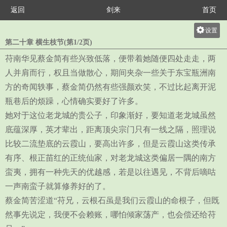
返回
剑来
首页
设置
第二十章 横生枝节(第1/2页)
关灯
苻南华见蔡金简有些兴致低落，便带着她随便四处走走，两
大
人并肩而行，权且当做散心，期间夹杂一些关于东宝瓶洲南
中
方的奇闻轶事，蔡金简仍然有些强颜欢笑，不过比起离开泥
小
瓶巷后的烦躁，心情确实要好了许多。
她对于这位老龙城的贵公子，印象渐好，要知道老龙城虽然
底蕴深厚，英才辈出，距离顶尖宗门只有一线之隔，照理说
比较二流垫底的云霞山，要高出许多，但是云霞山这类传承
有序、根正苗红的正统仙家，对老龙城这类偏居一隅的南方
蛮夷，拥有一种先天的优越感，若是以往遇见，不背后嘀咕
一声南蛮子就算修养好的了。
蔡金简苦涩道“苻兄，云根石虽是我们云霞山的命根子，但既
然事先说定，我便不会赖账，哪怕倾家荡产，也会偿还给苻