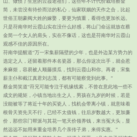
山、做惯了生意的云霞老祖们，这些年不计代价栽培蔡金
简，未尝没有待价而沽的私心，仙家联姻的天作之合，比起
世俗王朝豪阀大姓的嫁娶，要更为慎重，看得也更加长远。
只是苻南华对云霞山实在没什么好感，将山门命运就放在蔡
金简一个女人的肩头，实在不像话，这也是苻南华对云霞山
观感不佳的原因所在。
苻南华提醒道“万一宋集薪隔壁的少年，也是外边某方势力的
选定之人，还留着那件本名瓷器，那么你这次出手，就会惹
来麻烦，容易被人顺藤摸瓜，找到云霞山和你。再者，宋集
薪主仆和截江真君刘志茂，都有可能察觉到此事。”
蔡金简笑道“苻兄可能专注于机缘线索，不曾在意此地一些不
成文的规矩，小镇当地出生之人，男孩在九岁的时候，若是
没能被等了将近十年的买瓷人，找机会带离小镇，就意味着
根骨天资先天不行，已经不太值钱，往后岁数越大，更加廉
价，那些宗门帮派与其花一笔天价领养钱，来当冤大头，显
然远远不如用来重金培养几个亲传子弟，来得实惠。”