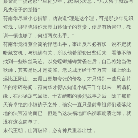
蔡金简一提起那个草鞋少年，就满心厌恶，“凡夫俗子就该有
凡夫俗子的觉悟”
苻南华尽量小心措辞，劝说道“理是这个理，可是那少年见识
短浅，哪里晓得你云霞山蔡仙子的尊贵，便是有所冒犯，教
训一顿也够了，何须两次出手。”
苻南华觉得蔡金简的悍然出手，事出反常必有妖，说不定就
暗藏玄机，与机缘有关，所以他希望套出些话来，看能不能
找到一些蛛丝马迹。以免螳螂捕蝉黄雀在后，自己将她当做
秋蝉，其实是她才是黄雀。老龙城历经千辛万苦，加上给出
远比正阳山、云霞山更加夸张的价格，才只得到一些只言片
语的零碎秘闻，苻南华才得以知道小镇三千年以来，所谓机
缘，在那场荡气回肠、千古绝唱的惨烈战事之后，除了那群
天资卓绝的小镇孩子之外，确实一直只是前辈祖师们遗落此
地的法宝器物而已，但是当这块福地面临彻底崩溃之际，就
没有这么简单了。
末代王朝，山河破碎，必有神兵重器出世，