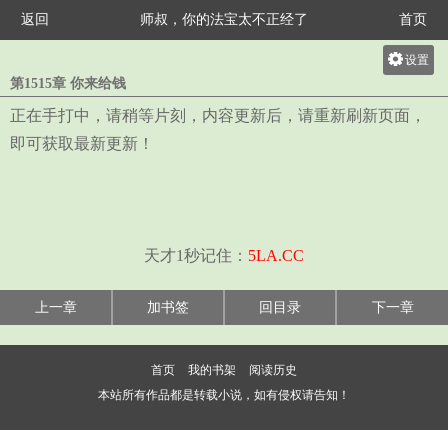
返回
师叔，你的法宝太不正经了
首页
设置
第1515章 你来给钱
关灯
正在手打中，请稍等片刻，内容更新后，请重新刷新页面，
大
即可获取最新更新！
中
小
天才1秒记住：
5LA.CC
上一章
加书签
回目录
下一章
首页
我的书架
阅读历史
本站所有作品都是转载小说，如有侵权请告知！