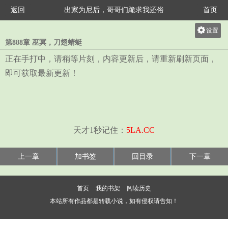
返回
出家为尼后，哥哥们跪求我还俗
首页
设置
第888章 巫冥，刀翅蜻蜓
关灯
正在手打中，请稍等片刻，内容更新后，请重新刷新页面，
大
即可获取最新更新！
中
小
天才1秒记住：
5LA.CC
上一章
加书签
回目录
下一章
首页
我的书架
阅读历史
本站所有作品都是转载小说，如有侵权请告知！