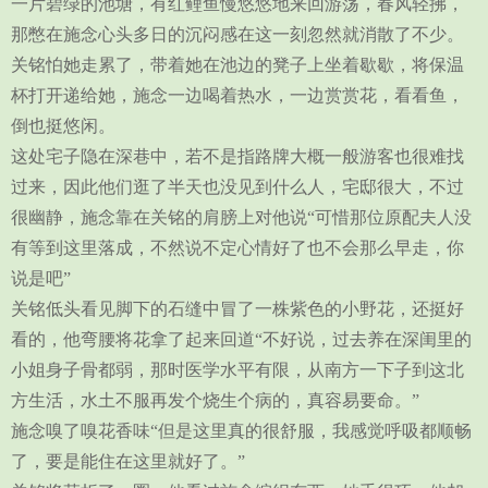
一片碧绿的池塘，有红鲤鱼慢悠悠地来回游荡，春风轻拂，
那憋在施念心头多日的沉闷感在这一刻忽然就消散了不少。
关铭怕她走累了，带着她在池边的凳子上坐着歇歇，将保温
杯打开递给她，施念一边喝着热水，一边赏赏花，看看鱼，
倒也挺悠闲。
这处宅子隐在深巷中，若不是指路牌大概一般游客也很难找
过来，因此他们逛了半天也没见到什么人，宅邸很大，不过
很幽静，施念靠在关铭的肩膀上对他说“可惜那位原配夫人没
有等到这里落成，不然说不定心情好了也不会那么早走，你
说是吧”
关铭低头看见脚下的石缝中冒了一株紫色的小野花，还挺好
看的，他弯腰将花拿了起来回道“不好说，过去养在深闺里的
小姐身子骨都弱，那时医学水平有限，从南方一下子到这北
方生活，水土不服再发个烧生个病的，真容易要命。”
施念嗅了嗅花香味“但是这里真的很舒服，我感觉呼吸都顺畅
了，要是能住在这里就好了。”