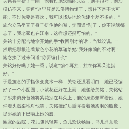
关铭将草折了一圈，他看过施念编织东西，她手很巧，他却
模仿不来，笑道“这里算是民俗博物馆了，想住下是不大可
能，不过你要是喜欢，我可以找块地给你建个差不多的。”
施念立马坐直了身子捂住他的嘴，笑闹道“别了，你不说我都
忘了，我老家也在江南，这样想还挺可怕的。”
关铭十分配合地拿开她的手“收回刚才的话，当我没说。”
然后把那根连着紫色小花的草递给她“我好像编的不对啊”
施念接了过来问道“你要编什么”
关铭好好瞧了她一番，说道“编个耳挂，挂在你耳朵边挺
好。”
于是施念的手指像变魔术一样，关铭还没看明白，她已经编
好了一个小圆圈，小紫花正好在上而，她递给关铭，关铭站
了起来俯身替她将紫花别在耳朵上，他的身影笼罩着她，她
仰着头温柔地对他笑，关铭挂好后垂眸看着她柔润的脸庞，
提起她的下巴吻上她的唇。
幽寂的后院，花儿随风轻舞，鱼儿欢快畅游，鸟儿肆意歌