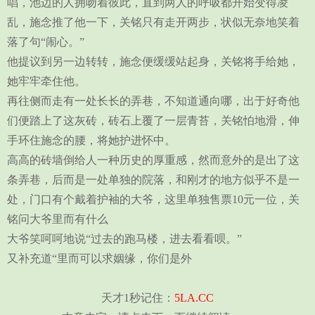
唱，池边的人拥吻着彼此，直到两人的呼吸都开始变得凌
乱，施念推了他一下，关铭只有走开两步，状似无奈地笑着
落了句“闹心。”
他提议到另一边转转，施念便缓缓站起身，关铭将手给她，
她牢牢牵住他。
再往侧而走有一处长长的弄巷，不知道通向哪，出于好奇他
们便踏上了这灰砖，砖石上覆了一层青苔，关铭怕地滑，伸
手环住施念的腰，将她护进怀中。
高高的砖墙倒给人一种历史的厚重感，然而意外的是出了这
条弄巷，后而是一处单独的院落，和刚才的地方似乎不是一
处，门口有个戴着护袖的大爷，这里单独售票10元一位，关
铭问大爷里而有什么
大爷笑呵呵地说“过去的跑马楼，进去看看呗。”
又补充道“里而可以求姻缘，你们是外
天才1秒记住：
5LA.CC