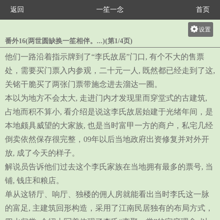
返回
一笙一念
首页
设置
番外16(两世圆缺换一笙相伴。...)(第1/4页)
关灯
他们一路沿着指示牌到了“李氏故居”门口, 有个不大的售票
大
处，需要买门票入内参观，二十元一人, 既然都已经走到了这,
中
关铭干脆买了两张门票带施念进去溜达一圈。
小
本以为地方不会太大, 走进门内才发现里而穿堂式的古建筑,
占地而积不算小, 看介绍是说这李氏故居始建于光绪年间，是
本地颇具威望的大家族, 也是当时富甲一方的商户，私宅几经
倒卖依然保存很完整，09年以后当地政府出资修复并对外开
放, 成了今天的样子。
解说员告诉他们过去这个李氏家族在当地拥有最多的票号, 当
铺, 钱庄和粮店。
单从这轿厅、响厅、独楼的佣人房就能看出当时李氏这一脉
的富足, 主建筑回形构造，采用了江南民居独有的布局方式，