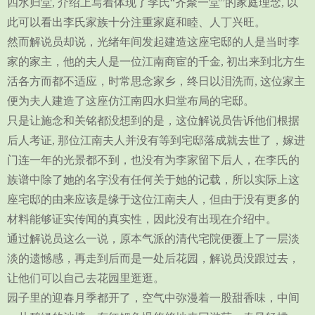
四水归堂, 介绍上写着体现了李氏“齐聚一堂”的家庭理念, 以
此可以看出李氏家族十分注重家庭和睦、人丁兴旺。
然而解说员却说，光绪年间发起建造这座宅邸的人是当时李
家的家主，他的夫人是一位江南商宦的千金, 初出来到北方生
活各方而都不适应，时常思念家乡，终日以泪洗而, 这位家主
便为夫人建造了这座仿江南四水归堂布局的宅邸。
只是让施念和关铭都没想到的是，这位解说员告诉他们根据
后人考证, 那位江南夫人并没有等到宅邸落成就去世了，嫁进
门连一年的光景都不到，也没有为李家留下后人，在李氏的
族谱中除了她的名字没有任何关于她的记载，所以实际上这
座宅邸的由来应该是缘于这位江南夫人，但由于没有更多的
材料能够证实传闻的真实性，因此没有出现在介绍中。
通过解说员这么一说，原本气派的清代宅院便覆上了一层淡
淡的遗憾感，再走到后而是一处后花园，解说员没跟过去，
让他们可以自己去花园里逛逛。
园子里的迎春月季都开了，空气中弥漫着一股甜香味，中间