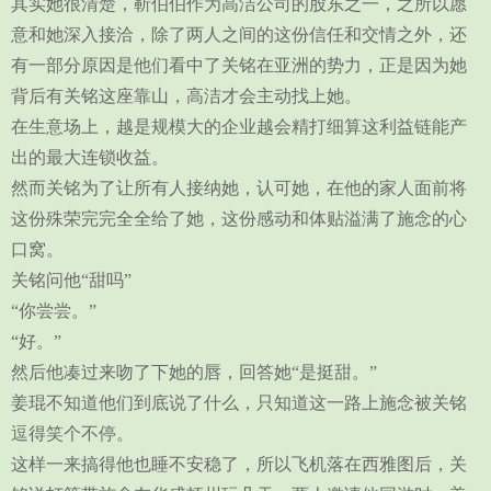
其实她很清楚，靳伯伯作为高洁公司的股东之一，之所以愿
意和她深入接洽，除了两人之间的这份信任和交情之外，还
有一部分原因是他们看中了关铭在亚洲的势力，正是因为她
背后有关铭这座靠山，高洁才会主动找上她。
在生意场上，越是规模大的企业越会精打细算这利益链能产
出的最大连锁收益。
然而关铭为了让所有人接纳她，认可她，在他的家人面前将
这份殊荣完完全全给了她，这份感动和体贴溢满了施念的心
口窝。
关铭问他“甜吗”
“你尝尝。”
“好。”
然后他凑过来吻了下她的唇，回答她“是挺甜。”
姜琨不知道他们到底说了什么，只知道这一路上施念被关铭
逗得笑个不停。
这样一来搞得他也睡不安稳了，所以飞机落在西雅图后，关