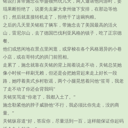
铭说打算带施念在华盛顿州玩几天，两人邀请他同游时，姜
琨果断拒绝了，说要先去蒙大拿州做下安排，在那边等他
们，然后就直接转机走了，拒绝干了这碗狗粮。
之后的几天里关铭租了辆车，带施念去了美国最高的活火
山，雷尼尔山，去了德国巴伐利亚风格的镇子，吃了正宗德
餐。
他们或悠闲地在景点里闲逛，或穿梭在各个风格迥异的小巷
小店，或在哥特式的拱门前照相。
走累了，施念就靠在关铭的背上闹着说走不动，关铭总笑她
像小时候一样刷无赖，但还是会把她背起来走上好长一段
路，她哼着美式乡村歌谣，两个小腿晃悠着问他“笙哥，我老
了走不动了你还会背我吗”
关铭笑骂道“你老了，我都入土了。”
施念勒紧他的脖子威胁他“不行，我必须比你先走，没的商
量。”
关铭纵容道“好，答应你，尽量活到一百，这样能保证你起码