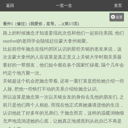
返回
一笙一念
首页
设置
番外5（修过）(我爱你，笙哥。...)(第1/3页)
关灯
路上的时候施念才知道姜琨此次也和他们一起前往美国, 他们
大
stanford的老同学会陆续赶往蒙大拿州相聚。
中
比起前些年施念在纽约郊区认识的那些关铭的老友来说，这
小
次去蒙大拿州的人应该算是真正意义上关铭大学时期关系最
要好的一帮朋友，他们如今都在各个国家忙碌着, 隔个几年会
约定个地方聚一次。
关铭趁这个机会把施念带着, 还有一重打算是想给她介绍一些
人脉, 把他一些铁打不动的关系介绍给施念认识。
所以这算是施念第一次以关铭女友的身份去见他的朋友们, 之
前只是他们两个人相处, 而现在他正式将她邀请进他的生活，
认识他处了好多年的兄弟们, 于施念而言，这样的温暖润物细
无声地流淌进她的心底，让她真正地感觉到从此自己不再是