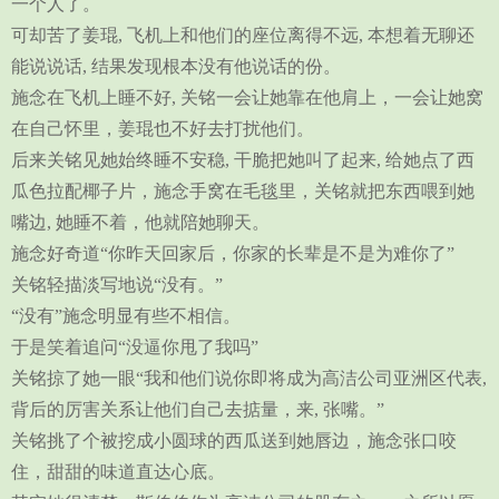
一个人了。
可却苦了姜琨, 飞机上和他们的座位离得不远, 本想着无聊还
能说说话, 结果发现根本没有他说话的份。
施念在飞机上睡不好, 关铭一会让她靠在他肩上，一会让她窝
在自己怀里，姜琨也不好去打扰他们。
后来关铭见她始终睡不安稳, 干脆把她叫了起来, 给她点了西
瓜色拉配椰子片，施念手窝在毛毯里，关铭就把东西喂到她
嘴边, 她睡不着，他就陪她聊天。
施念好奇道“你昨天回家后，你家的长辈是不是为难你了”
关铭轻描淡写地说“没有。”
“没有”施念明显有些不相信。
于是笑着追问“没逼你甩了我吗”
关铭掠了她一眼“我和他们说你即将成为高洁公司亚洲区代表,
背后的厉害关系让他们自己去掂量，来, 张嘴。”
关铭挑了个被挖成小圆球的西瓜送到她唇边，施念张口咬
住，甜甜的味道直达心底。