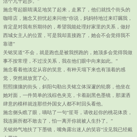
活个九十起步。”
施念弯起眼睛满足地笑了起来，走累了，他们就找个街头的
咖啡店，施念又担忧起来问他“你说，妈妈特地过来叮嘱我，
肯定是对我有所期待的，希望我能处理好家里的关系，做好
西城女主人的位置，可是我却直接跑了，她会不会觉得我不
靠谱”
关铭笑道“不会，就是跑也是被我拐跑的，她顶多会觉得我做
事不按常理，不过没关系，我在他们眼中向来如此。”
施念看着他淡定从容的笑意，有种天塌下来也有顶着的感
觉，突然就放宽了心。
熙熙攘攘的街头，斜阳勾勒出关铭立体深邃的轮廓，他坐在
她对面，一件简单的浅棕色夹克，卡着副黑色墨镜，那潇洒
肆意的模样就连那些外国女人都不时回头看他。
施念侧头瞧了眼，嘀咕了一句“笙哥，请收起你的桃花体质，
我连厕所都不敢去了，怕一离开你就被人生扑了。”
关铭帅气地扶了下墨镜，嘴角露出迷人的笑容“没见我已经戴