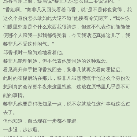
邱香当即上前，皱眉说“黎非凡你怎么跟二爷说话的。”
“香姐啊。”黎非凡又回头看着邱香，说“是不是你也觉得，我
这么个身份怎么敢如此大逆不道”他接着冷笑两声，“我在你
们眼里究竟是个什么东西我很清楚，但这不代表你们随随便
便哪个人踩我一脚我都得受着，今天我话还真撂这儿了，我
黎非凡不受这种闲气。”
邱香顿时一脸为难地看着他。
黎非凡能理解她，但不代表他赞同她的这种观念。
看见高升伸手把邱香拽回去，黎非凡就再次看向霍韫启。
此时的霍韫启站在那儿，黎非凡虽然感慨于他这么个身份没
想到真的会深更半夜来这里找他，这放在原书里几乎是不可
能的事情。
黎非凡他要是稍微知足一点，说不定就放任这件事就这么过
去了。
但他知道，自己现在一步都不能退。
一步退，步步退。