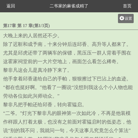
返回
二爷家的麻雀成精了
首页
设置
第17章 第 17 章(第1/3页)
关灯
大晚上来的人居然还不少。
大
除了迟靳和成予南，十来分钟后连邱香、高升等人都来了。
中
尤其是邱虎还带了两辆车的保镖，黑压压一群人背着手围在
小
这霍家祠堂前的一大片空地上，画面怎么看怎么稀奇。
黎非凡这会儿是真冷静下来了。
他手拿着邱香递给自己的手帕，狠狠擦过下巴沾上的血迹。
“都在也挺好啊。”他看了一圈说“没想到我这么个小人物也能
劳动各位如此兴师动众。”
黎非凡把手帕还给邱香，转向霍韫启。
“二爷。”灯光下黎非凡的眼神第一次如此冷，不再是他装模
作样跟人打着太极，也没有之前面对霍韫启时的低姿态，他
说“别的我不问，我就问一句，今天这事儿究竟怎么个算法”