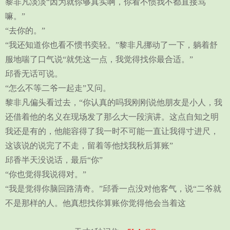
黎非凡淡淡“因为就你够真实啊，你看不惯我不都直接骂
嘛。”
“去你的。”
“我还知道你也看不惯书奕轻。”黎非凡挪动了一下，躺着舒
服地喘了口气说“就凭这一点，我觉得找你最合适。”
邱香无话可说。
“怎么不等二爷一起走”又问。
黎非凡偏头看过去，“你认真的吗我刚刚说他朋友是小人，我
还借着他的名义在现场发了那么大一段演讲。这点自知之明
我还是有的，他能容得了我一时不可能一直让我得寸进尺，
这该说的说完了不走，留着等他找我秋后算账”
邱香半天没说话，最后“你”
“你也觉得我说得对。”
“我是觉得你脑回路清奇。”邱香一点没对他客气，说“二爷就
不是那样的人。他真想找你算账你觉得他会当着这