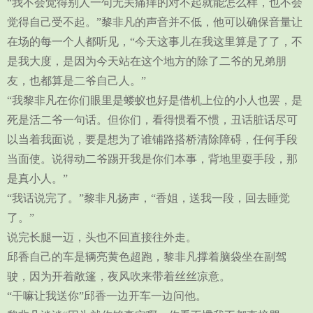
“我不会觉得别人一句无关痛痒的对不起就能怎么样，也不会
觉得自己受不起。”黎非凡的声音并不低，他可以确保音量让
在场的每一个人都听见，“今天这事儿在我这里算是了了，不
是我大度，是因为今天站在这个地方的除了二爷的兄弟朋
友，也都算是二爷自己人。”
“我黎非凡在你们眼里是蝼蚁也好是借机上位的小人也罢，是
死是活二爷一句话。但你们，看得惯看不惯，丑话脏话尽可
以当着我面说，要是想为了谁铺路搭桥清除障碍，任何手段
当面使。说得动二爷踢开我是你们本事，背地里耍手段，那
是真小人。”
“我话说完了。”黎非凡扬声，“香姐，送我一段，回去睡觉
了。”
说完长腿一迈，头也不回直接往外走。
邱香自己的车是辆亮黄色超跑，黎非凡撑着脑袋坐在副驾
驶，因为开着敞篷，夜风吹来带着丝丝凉意。
“干嘛让我送你”邱香一边开车一边问他。