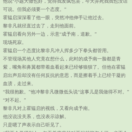
他说“小题大做也好，觉得我发疯也罢，今天弄死我我也没话
可说。但我必须要一个态度。”
霍韫启深深看了他一眼，突然冲他伸手让他过去。
黎非凡就径直过去了，走到他面前。
霍韫启看向另外一边，示意“成予南，道歉。”
现场死寂。
霍韫启一个态度比黎非凡冲人挥多少下拳头都管用。
不管现场其他人究竟在想什么，此时的成予南一脸都是青
紫，嘴角和鼻翼都带着血看起来已经够狼狈了。但他在霍韫
启出声后却没有任何反抗的意思，而是擦着手上已经干凝的
血渍，走过来。
“我很抱歉。”他冲黎非凡微微低头说“这事儿是我做得不对。”
“对不起。”
黎非凡对上霍韫启的视线，又看向成予南。
他没说没关系，也没表示谅解。
只是嗯了声表示自己听见了。